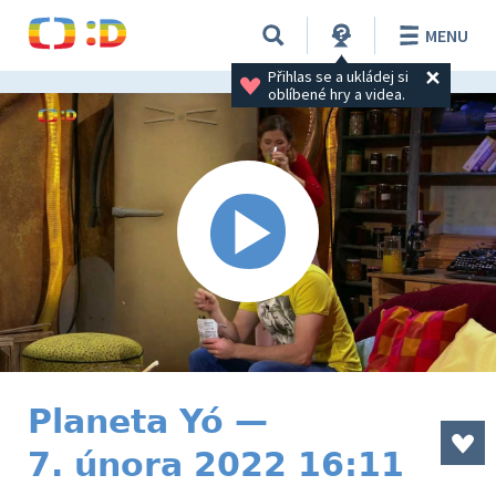
MENU
Přihlas se a ukládej si 
oblíbené hry a videa.
Planeta Yó —
7. února 2022 16:11