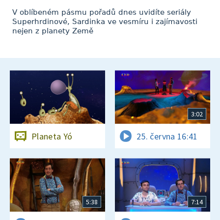
V oblíbeném pásmu pořadů dnes uvidíte seriály
Superhrdinové, Sardinka ve vesmíru i zajímavosti
nejen z planety Země
3:02
Planeta Yó
25. června 16:41
5:38
7:14