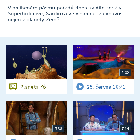
V oblíbeném pásmu pořadů dnes uvidíte seriály
Superhrdinové, Sardinka ve vesmíru i zajímavosti
nejen z planety Země
3:02
Planeta Yó
25. června 16:41
5:38
7:14