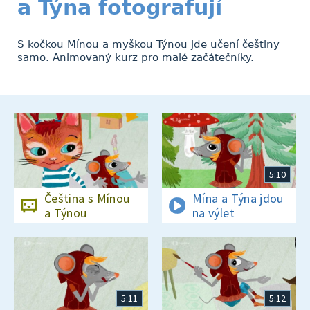
a Týna fotografují
S kočkou Mínou a myškou Týnou jde učení češtiny
samo. Animovaný kurz pro malé začátečníky.
5:10
Čeština s Mínou
Mína a Týna jdou
a Týnou
na výlet
5:11
5:12