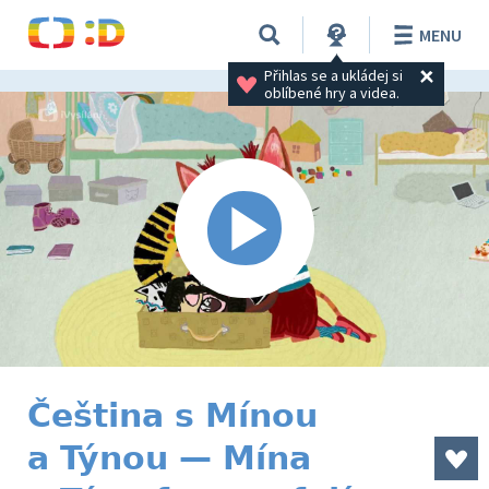
MENU
Přihlas se a ukládej si 
oblíbené hry a videa.
Čeština s Mínou
a Týnou — Mína