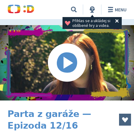
MENU
Přihlas se a ukládej si 
oblíbené hry a videa.
Parta z garáže —
Epizoda 12/16