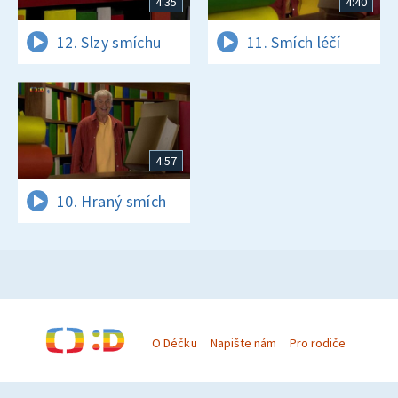
4:35
4:40
12. Slzy smíchu
11. Smích léčí
4:57
10. Hraný smích
O Déčku
Napište nám
Pro rodiče
© Česká televize 1996–2026
O cookies na Déčku