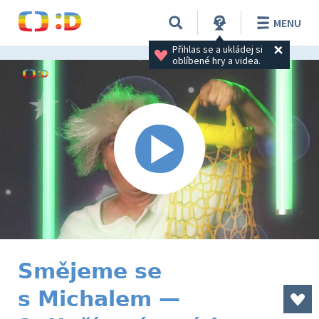
MENU
Přihlas se a ukládej si 
oblíbené hry a videa.
Smějeme se
s Michalem —