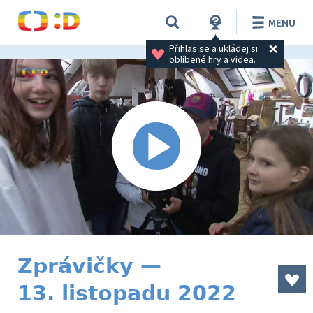
MENU
Přihlas se a ukládej si 
oblíbené hry a videa.
Zprávičky —
13. listopadu 2022