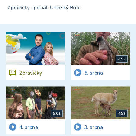
Zprávičky speciál: Uherský Brod
4:55
Zprávičky
5. srpna
5:02
4:53
4. srpna
3. srpna