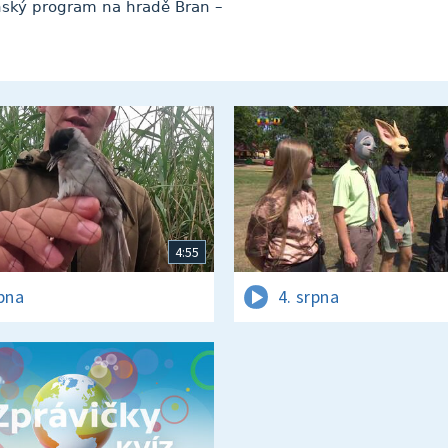
nský program na hradě Bran –
4:55
rpna
4. srpna