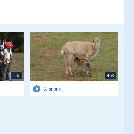
5:02
4:53
3. srpna