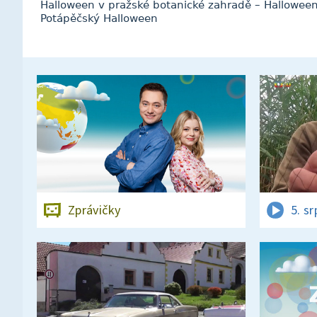
Halloween v pražské botanické zahradě – Hallowee
Potápěčský Halloween
Zprávičky
5. s