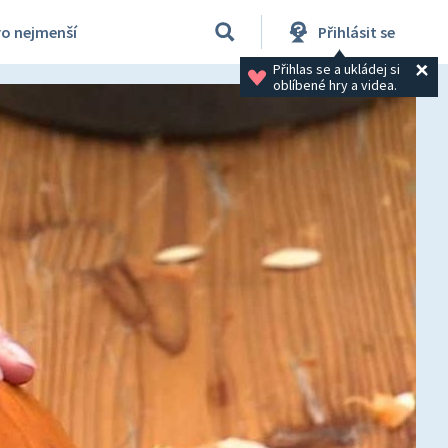
ro nejmenší
Přihlásit se
Přihlas se a ukládej si 
oblíbené hry a videa.