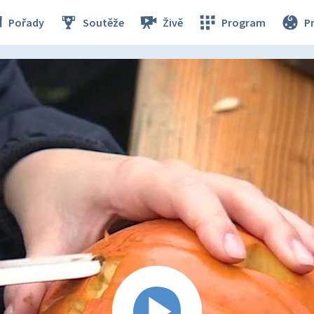
Pořady
Soutěže
Živě
Program
P