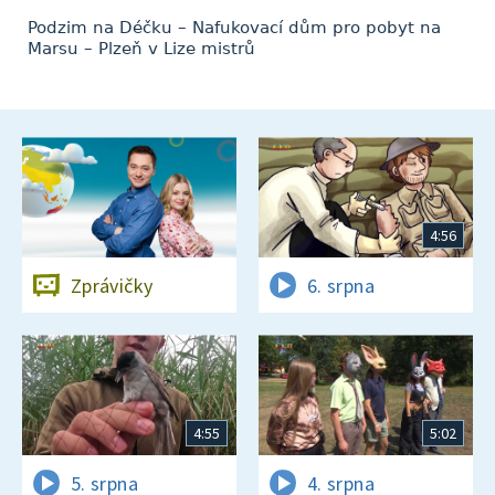
Podzim na Déčku – Nafukovací dům pro pobyt na
Marsu – Plzeň v Lize mistrů
4:56
Zprávičky
6. srpna
4:55
5:02
5. srpna
4. srpna