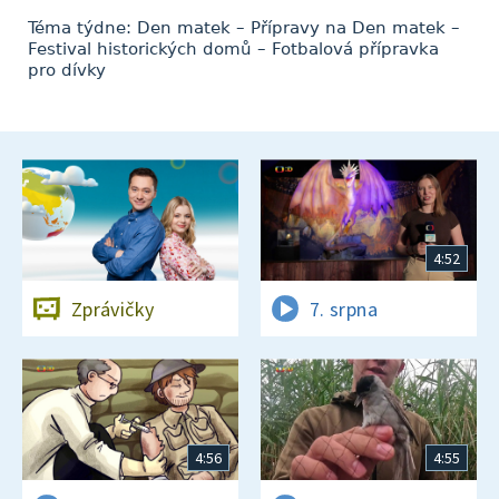
Téma týdne: Den matek – Přípravy na Den matek –
Festival historických domů – Fotbalová přípravka
pro dívky
4:52
Zprávičky
7. srpna
4:56
4:55