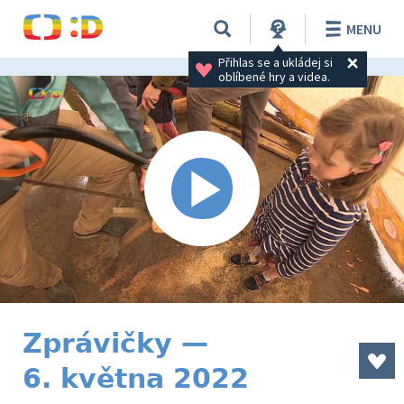
MENU
Přihlas se a ukládej si 
oblíbené hry a videa.
Zprávičky —
6. května 2022