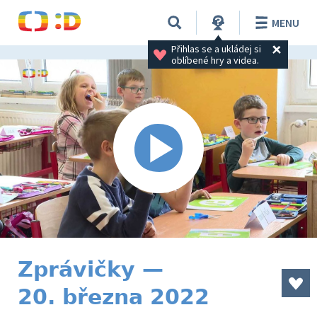
MENU
Přihlas se a ukládej si 
oblíbené hry a videa.
Zprávičky —
20. března 2022