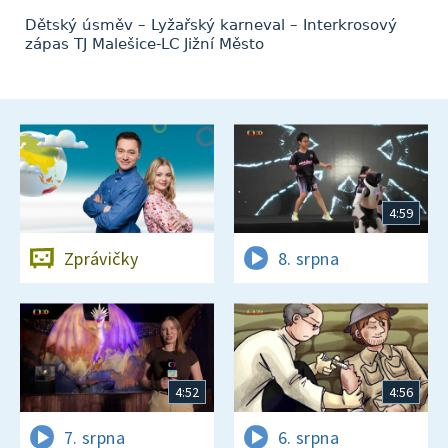
Dětský úsměv – Lyžařský karneval – Interkrosový
zápas TJ Malešice-LC Jižní Město
4:59
Zprávičky
8. srpna
4:52
4:56
7. srpna
6. srpna