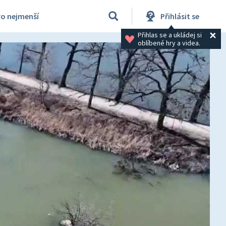
ro nejmenší
Přihlásit se
Přihlas se a ukládej si 
oblíbené hry a videa.