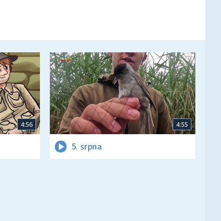
4:56
4:55
5. srpna