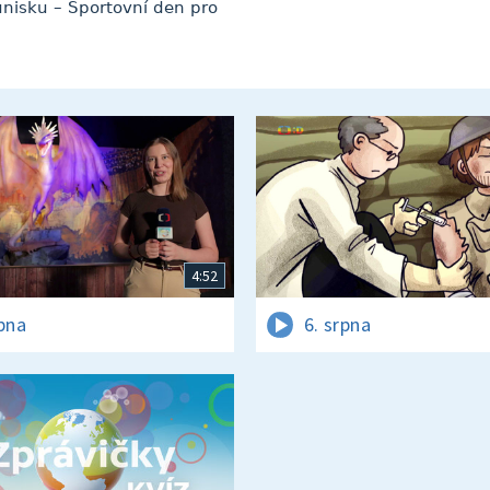
unisku – Sportovní den pro
4:52
rpna
6. srpna