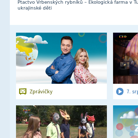
Ptactvo Vrbenských rybníků – Ekologická farma v T
ukrajinské děti
Zprávičky
7. s