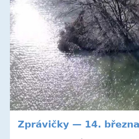
Zprávičky — 14. březn