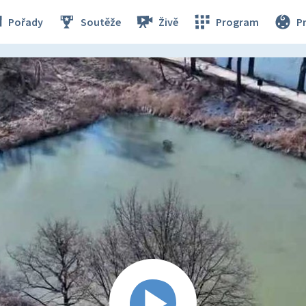
Pořady
Soutěže
Živě
Program
P