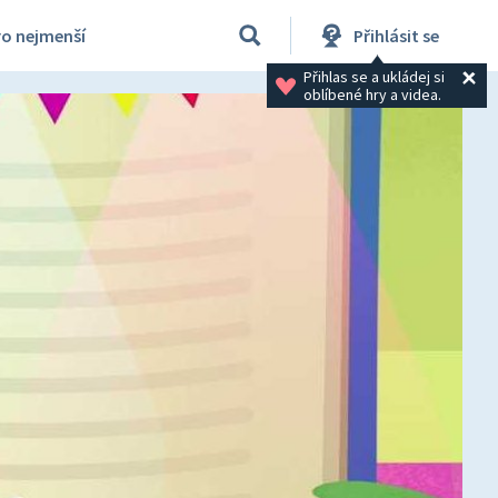
ro nejmenší
Přihlásit se
Přihlas se a ukládej si 
oblíbené hry a videa.