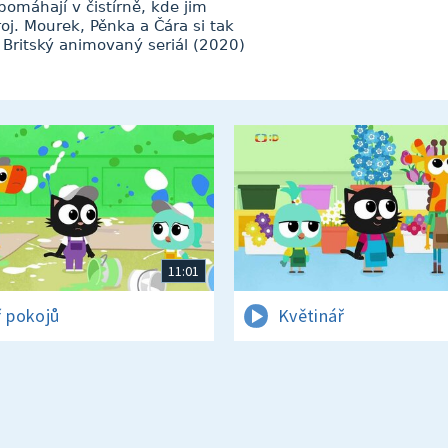
omáhají v čistírně, kde jim
roj. Mourek, Pěnka a Čára si tak
Britský animovaný seriál (2020)
11:01
ř pokojů
Květinář