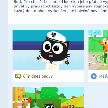
Buď, čím chceš! Kocourek Mourek a jeho přátelé vyp
přívětivý prací robot každý den vybere jiný stejnok
každý den mohou vyzkoušet jiné báječné povolání! 
Čím dnes budu?
Malí