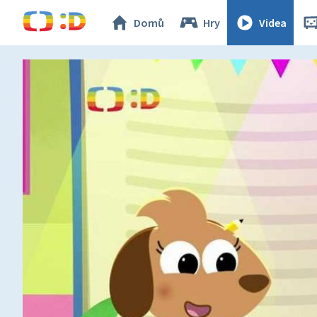
Domů
Hry
Videa