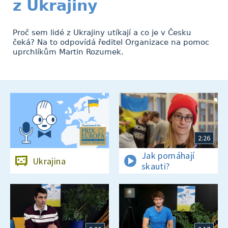
z Ukrajiny
Proč sem lidé z Ukrajiny utíkají a co je v Česku
čeká? Na to odpovídá ředitel Organizace na pomoc
uprchlíkům Martin Rozumek.
2:26
Jak pomáhají
Ukrajina
skauti?