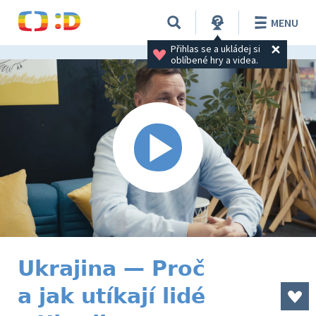
MENU
Přihlas se a ukládej si 
oblíbené hry a videa.
Ukrajina — Proč
a jak utíkají lidé