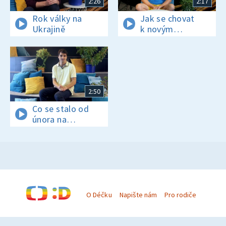
2:26
2:17
Rok války na
Jak se chovat
Ukrajině
k novým
spolužákům
z Ukrajiny
2:50
Co se stalo od
února na
Ukrajině?
O Déčku
Napište nám
Pro rodiče
© Česká televize 1996–2026
O cookies na Déčku