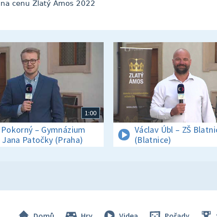
 na cenu Zlatý Ámos 2022
1:00
 Pokorný – Gymnázium
Václav Úbl – ZŠ Blatni
. Jana Patočky (Praha)
(Blatnice)
Domů
Hry
Videa
Pořady