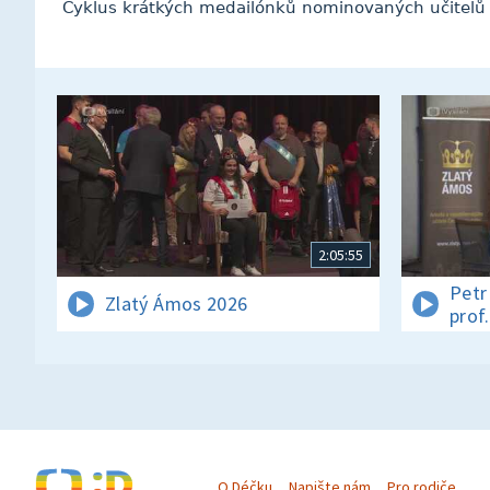
Cyklus krátkých medailónků nominovaných učitelů
2:05:55
Petr
Zlatý Ámos 2026
prof
O Déčku
Napište nám
Pro rodiče