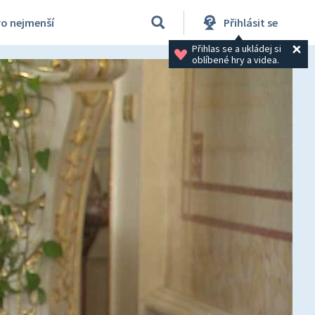
ro nejmenší
Přihlásit se
Přihlas se a ukládej si 
oblíbené hry a videa.