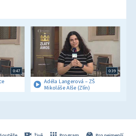
0:47
0:39
ce
Adéla Langerová – ZŠ
Mikoláše Alše (Zlín)
Soutěže
Živě
Program
Pro nejmenší