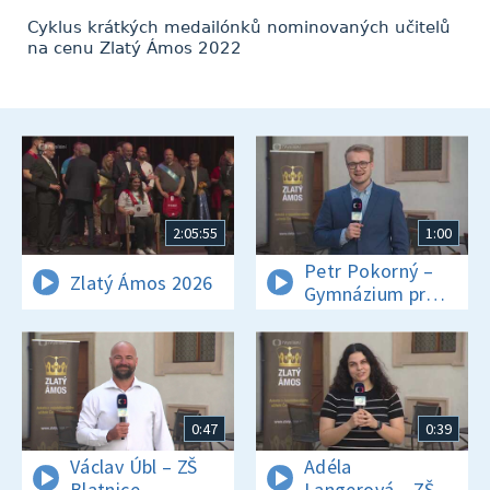
Cyklus krátkých medailónků nominovaných učitelů
na cenu Zlatý Ámos 2022
2:05:55
1:00
Petr Pokorný –
Zlatý Ámos 2026
Gymnázium prof.
Jana Patočky
(Praha)
0:47
0:39
Václav Úbl – ZŠ
Adéla
Blatnice
Langerová – ZŠ