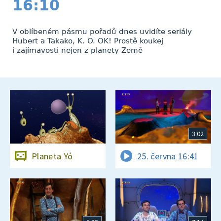
16:10
V oblíbeném pásmu pořadů dnes uvidíte seriály
Hubert a Takako, K. O. OK! Prostě koukej
i zajímavosti nejen z planety Země
3:02
Planeta Yó
25. června 16:41