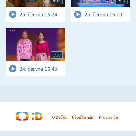
5:38
7:14
25. června 16:24
25. června 16:10
1:10
24. června 16:43
O Déčku
Napište nám
Pro rodiče
© Česká televize 1996–2026
O cookies na Déčku