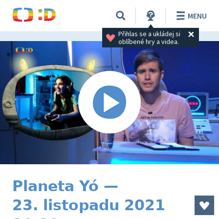
MENU
Přihlas se a ukládej si 
oblíbené hry a videa.
Planeta Yó —
23. listopadu 2021