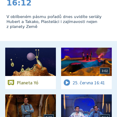
16:12
V oblíbeném pásmu pořadů dnes uvidíte seriály
Hubert a Takako, Plasteláci i zajímavosti nejen
z planety Země
3:02
Planeta Yó
25. června 16:41