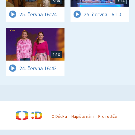
5:38
7:14
25. června 16:24
25. června 16:10
1:10
24. června 16:43
O Déčku
Napište nám
Pro rodiče
© Česká televize 1996–2026
O cookies na Déčku