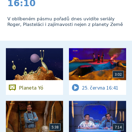
16:10
V oblíbeném pásmu pořadů dnes uvidíte seriály
Roger, Plasteláci i zajímavosti nejen z planety Země
3:02
Planeta Yó
25. června 16:41
5:38
7:14