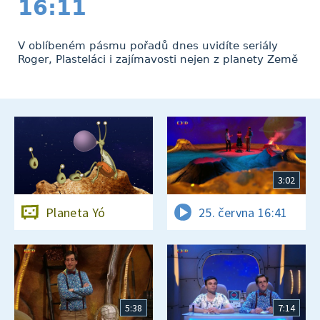
16:11
V oblíbeném pásmu pořadů dnes uvidíte seriály
Roger, Plasteláci i zajímavosti nejen z planety Země
3:02
Planeta Yó
25. června 16:41
5:38
7:14