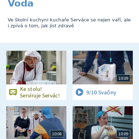
Voda
Ve školní kuchyni kuchaře Serváce se nejen vaří, ale
i zpívá o tom, jak jíst zdravě
10:09
Ke stolu!
9/10 Svačiny
Servíruje Servác!
10:08
10:09