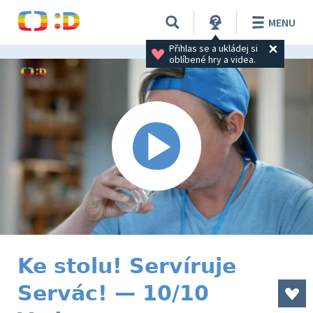
MENU
Přihlas se a ukládej si 
oblíbené hry a videa.
Ke stolu! Servíruje
Servác! — 10/10