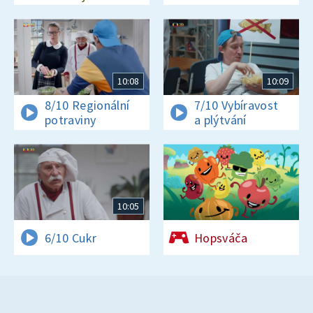
10:08
10:09
8/10 Regionální
7/10 Vybíravost
potraviny
a plýtvání
10:05
6/10 Cukr
Hopsváča