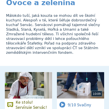
Ovoce a zelenina
Málokdo tuší, jaká kouzla se mohou dít ve školní
kuchyni. Alespoň v té, které šéfuje dobrosrdečný
kuchař Servác. Servácovi pomáhají tajemné slečny
Sladká, Slaná, Kyselá, Hořká a Umami a také
Zmražené hudební těleso. Ti všichni společně řeší
stravovací problémy dětí i lehce poťouchlého
tělocvikáře Štafetky. Pořad na podporu zdravého
stravování dětí vznikl ve spolupráci ČT se Státním
zemědělským intervenčním fondem.
10:09
Ke stolu!
9/10 Svačiny
Servíruje Servác!