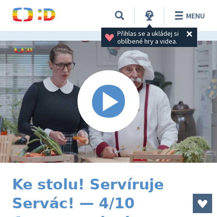
MENU
Přihlas se a ukládej si 
oblíbené hry a videa.
Ke stolu! Servíruje
Servác! — 4/10