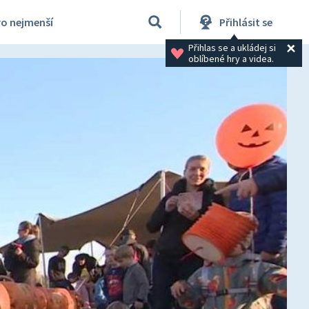
ro nejmenší
Přihlásit se
Přihlas se a ukládej si 
oblíbené hry a videa.