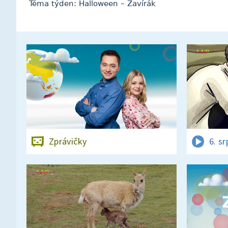
Téma týden: Halloween – Zavírák
Zprávičky
6. s