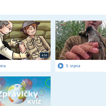
4:56
rpna
5. srpna