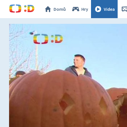
Domů
Hry
Videa