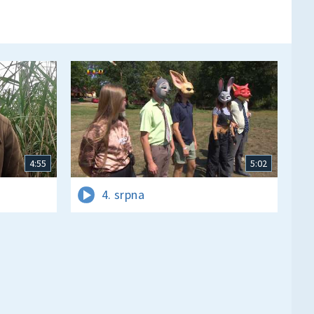
4:55
5:02
4. srpna