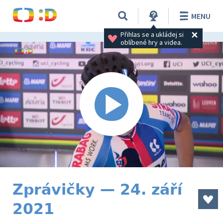
MENU
Přihlas se a ukládej si 
oblíbené hry a videa.
Zprávičky — 24. září
2021