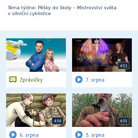
Téma týdne: Pěšky do školy – Mistrovství světa
v silniční cyklistice
4:52
Zprávičky
7. srpna
4:56
4:55
6. srpna
5. srpna