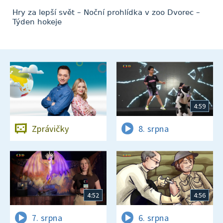
Hry za lepší svět – Noční prohlídka v zoo Dvorec –
Týden hokeje
4:59
Zprávičky
8. srpna
4:52
4:56
7. srpna
6. srpna