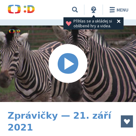
MENU
Přihlas se a ukládej si 
oblíbené hry a videa.
Zprávičky — 21. září
2021