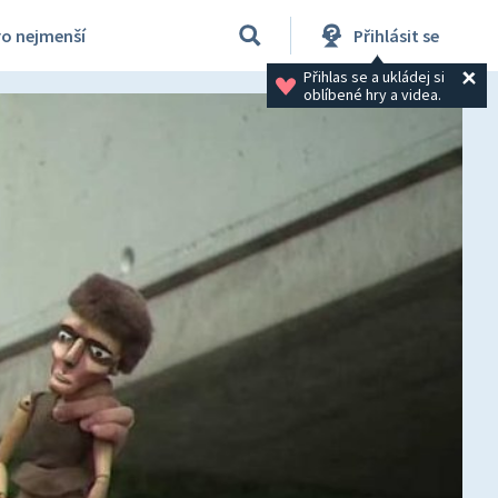
ro nejmenší
Přihlásit se
Přihlas se a ukládej si 
oblíbené hry a videa.