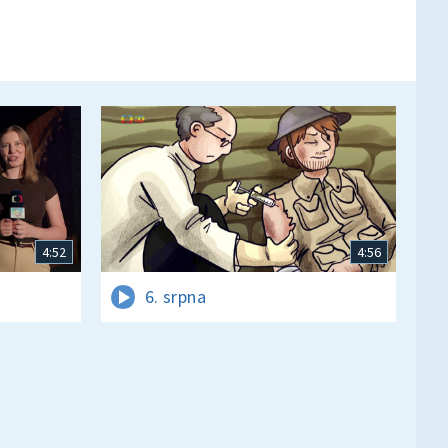
4:52
4:56
6. srpna