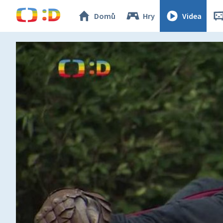
Domů
Hry
Videa