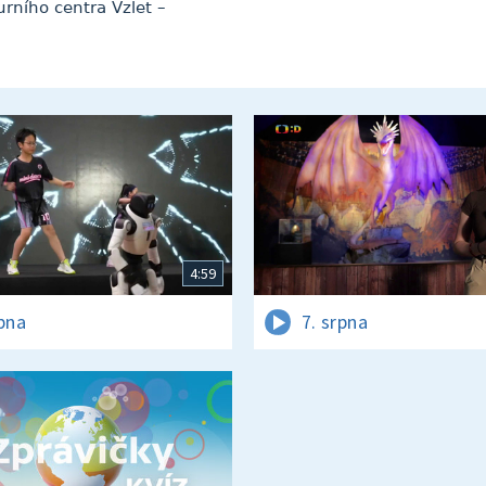
urního centra Vzlet –
4:59
rpna
7. srpna