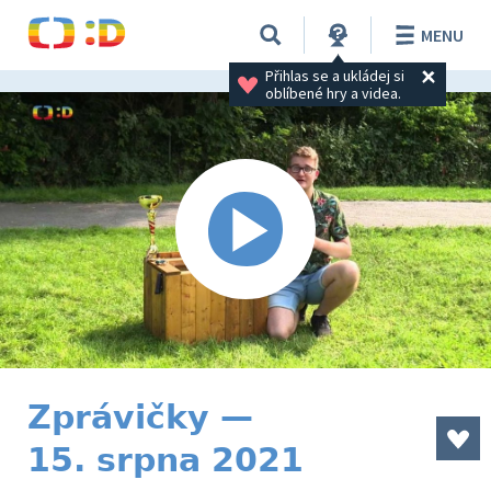
MENU
Přihlas se a ukládej si 
oblíbené hry a videa.
Zprávičky —
15. srpna 2021