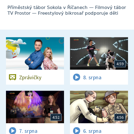
Příměstský tábor Sokola v Říčanech — Filmový tábor
TV Prostor — Freestylový bikrosař podporuje děti
4:59
Zprávičky
8. srpna
4:52
4:56
7. srpna
6. srpna