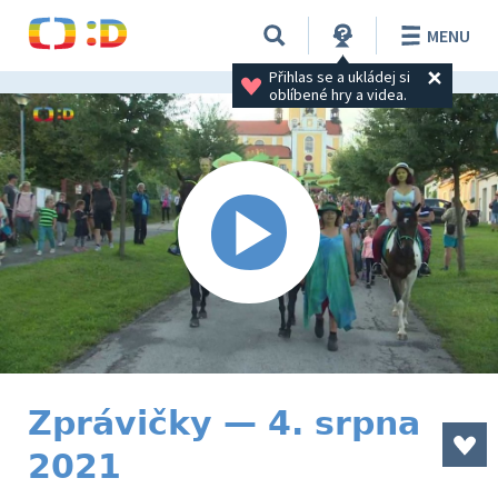
MENU
Přihlas se a ukládej si 
oblíbené hry a videa.
Zprávičky — 4. srpna
2021