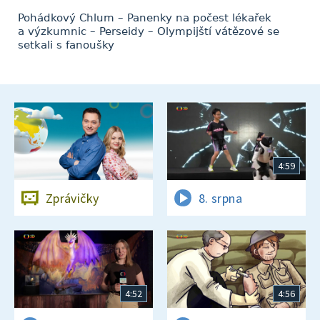
Pohádkový Chlum – Panenky na počest lékařek
a výzkumnic – Perseidy – Olympijští vátězové se
setkali s fanoušky
4:59
Zprávičky
8. srpna
4:52
4:56