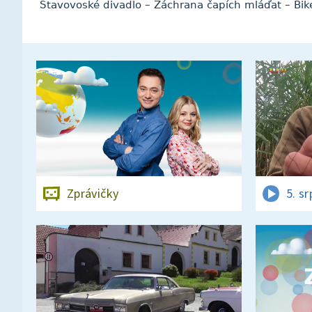
Stavovoské divadlo – Záchrana čapích mláďat – Bi
Zprávičky
5. s