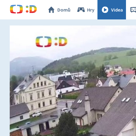
Domů
Hry
Videa