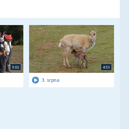
5:02
4:53
3. srpna