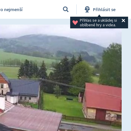
ro nejmenší
Přihlásit se
Přihlas se a ukládej si 
oblíbené hry a videa.