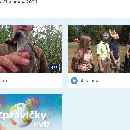
ke Challenge 2021
4:55
rpna
4. srpna