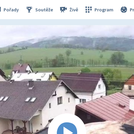
Pořady
Soutěže
Živě
Program
P