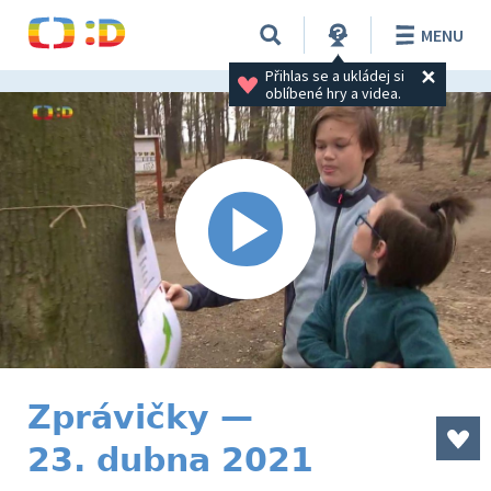
MENU
Přihlas se a ukládej si 
oblíbené hry a videa.
Zprávičky —
23. dubna 2021