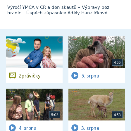
Výročí YMCA v ČR a den skautů – Výpravy bez
hranic – Úspěch zápasnice Adély Hanzlíčkové
4:55
Zprávičky
5. srpna
5:02
4:53
4. srpna
3. srpna