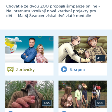
Chovatlé ze dvou ZOO propojili šimpanze online –
Na internutu vznikají nové kretivní projekty pro
děti – Matšj Švancer získal dvě zlaté medaile
4:56
Zprávičky
6. srpna
4:55
5:02