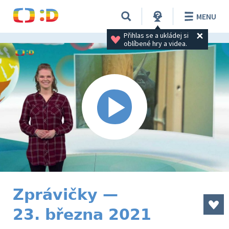
MENU
Přihlas se a ukládej si 
oblíbené hry a videa.
Zprávičky —
23. března 2021