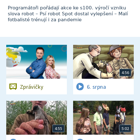
Programátoři pořádají akce ke s100. výročí vzniku
slova robot – Psí robot Spot dostal vylepšení – Malí
fotbalisté trénují i za pandemie
4:56
Zprávičky
6. srpna
4:55
5:02