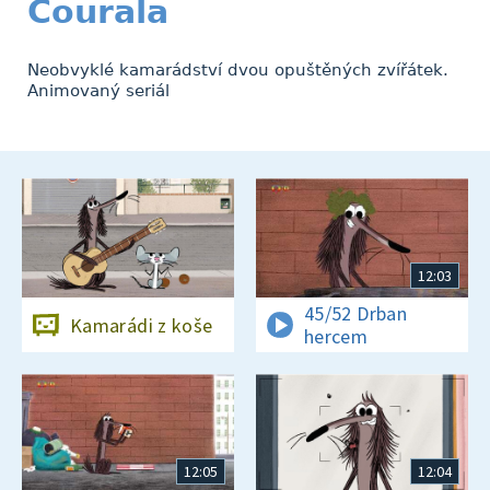
Courala
Neobvyklé kamarádství dvou opuštěných zvířátek.
Animovaný seriál
12:03
45/52 Drban
Kamarádi z koše
hercem
12:05
12:04