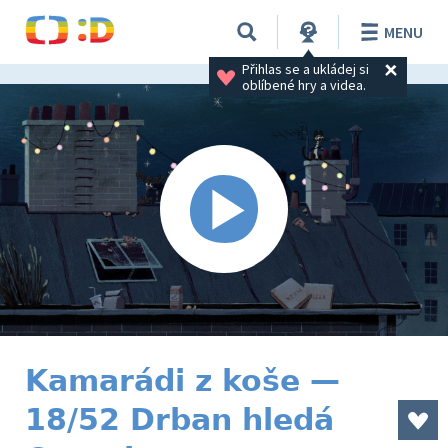
MENU
Přihlas se a ukládej si 
oblíbené hry a videa.
Kamarádi z koše —
18/52 Drban hledá