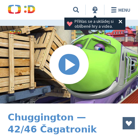
MENU
Přihlas se a ukládej si 
oblíbené hry a videa.
Chuggington —
42/46 Čagatronik