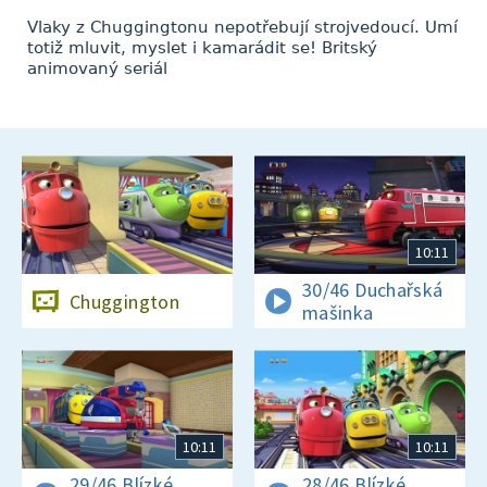
Vlaky z Chuggingtonu nepotřebují strojvedoucí. Umí
totiž mluvit, myslet i kamarádit se! Britský
animovaný seriál
10:11
30/46 Duchařská
Chuggington
mašinka
10:11
10:11
29/46 Blízké
28/46 Blízké