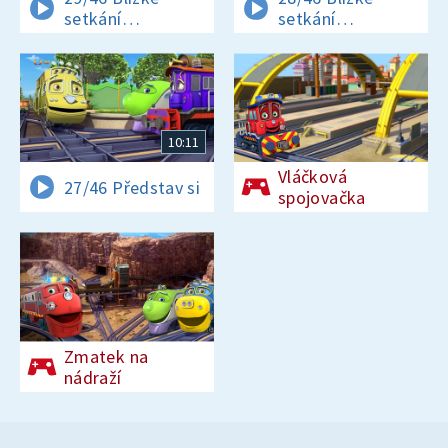
setkání
setkání
vláčkového druhu
vláčkového druhu
10:11
Vláčková
27/46 Představ si
spojovačka
Zmatek na
nádraží