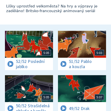
Lišky uprostřed velkoměsta? Na hry a výpravy je
zaděláno! Britsko-francouzský animovaný seriál
5:05
5:03
52/52 Poslední
51/52 Pablo
jablko
a kouzla
5:05
5:07
50/52 Strašidelná
49/52 Drak
obluda z kanálu