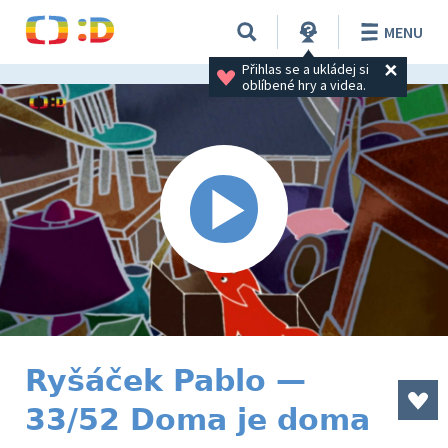
MENU
Přihlas se a ukládej si 
oblíbené hry a videa.
Ryšáček Pablo —
33/52 Doma je doma