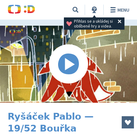
MENU
Přihlas se a ukládej si 
oblíbené hry a videa.
Ryšáček Pablo —
19/52 Bouřka