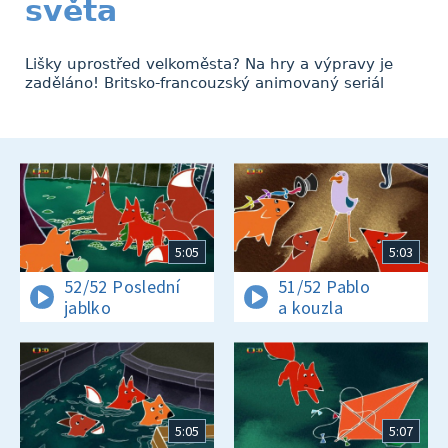
světa
Lišky uprostřed velkoměsta? Na hry a výpravy je
zaděláno! Britsko-francouzský animovaný seriál
5:05
5:03
52/52 Poslední
51/52 Pablo
jablko
a kouzla
5:05
5:07