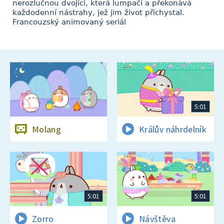
nerozlučnou dvojici, která lumpačí a překonává
každodenní nástrahy, jež jim život přichystal.
Francouzský animovaný seriál
5:01
Molang
Králův náhrdelník
5:01
5:01
Zorro
Návštěva