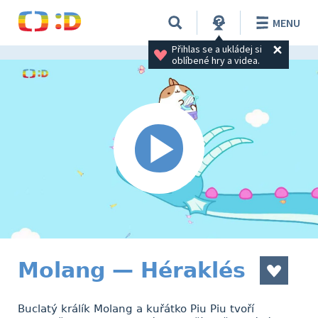
MENU
Přihlas se a ukládej si 
oblíbené hry a videa.
Molang — Héraklés
Buclatý králík Molang a kuřátko Piu Piu tvoří