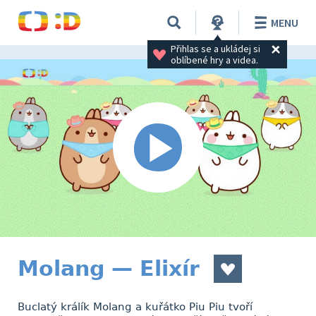
MENU
Přihlas se a ukládej si 
oblíbené hry a videa.
Molang — Elixír
Buclatý králík Molang a kuřátko Piu Piu tvoří