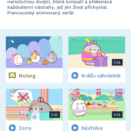
nerozlučnou dvojici, která lumpačí a překonává
každodenní nástrahy, jež jim život přichystal.
Francouzský animovaný seriál
5:01
Molang
Králův náhrdelník
5:01
5:01
Zorro
Návštěva