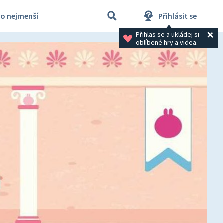
ro nejmenší
Přihlásit se
Přihlas se a ukládej si 
oblíbené hry a videa.