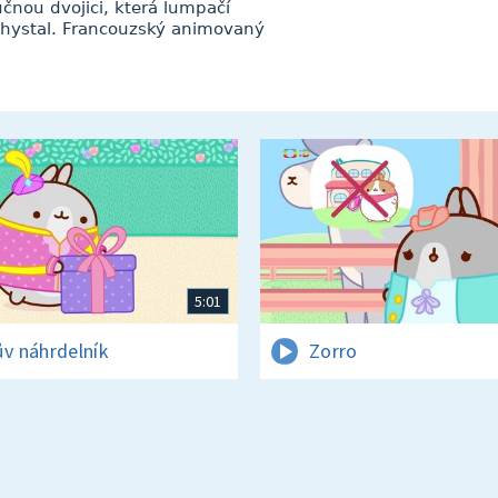
učnou dvojici, která lumpačí
ichystal. Francouzský animovaný
5:01
ův náhrdelník
Zorro