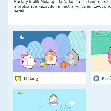
Buclatý králík Molang a kuřátko Piu Piu tvoří nerozl
a překonává každodenní nástrahy, jež jim život př
seriál
Molang
Král