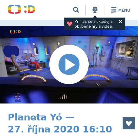
MENU
Přihlas se a ukládej si 
oblíbené hry a videa.
Planeta Yó —
27. října 2020 16:10