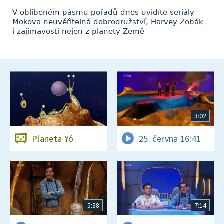
V oblíbeném pásmu pořadů dnes uvidíte seriály
Mokova neuvěřitelná dobrodružství, Harvey Zobák
i zajímavosti nejen z planety Země
3:02
Planeta Yó
25. června 16:41
5:38
7:14