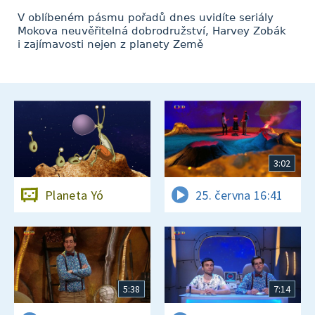
V oblíbeném pásmu pořadů dnes uvidíte seriály
Mokova neuvěřitelná dobrodružství, Harvey Zobák
i zajímavosti nejen z planety Země
3:02
Planeta Yó
25. června 16:41
5:38
7:14