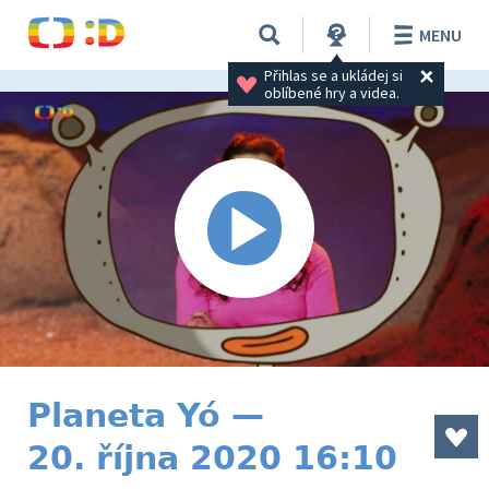
MENU
Přihlas se a ukládej si 
oblíbené hry a videa.
Planeta Yó —
20. října 2020 16:10