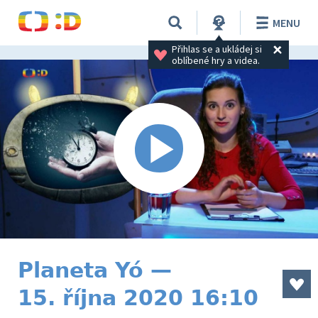
MENU
Přihlas se a ukládej si 
oblíbené hry a videa.
Planeta Yó —
15. října 2020 16:10