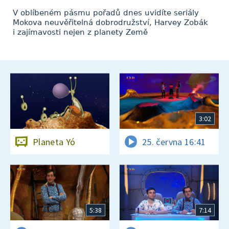
V oblíbeném pásmu pořadů dnes uvidíte seriály
Mokova neuvěřitelná dobrodružství, Harvey Zobák
i zajímavosti nejen z planety Země
3:02
Planeta Yó
25. června 16:41
5:38
7:14