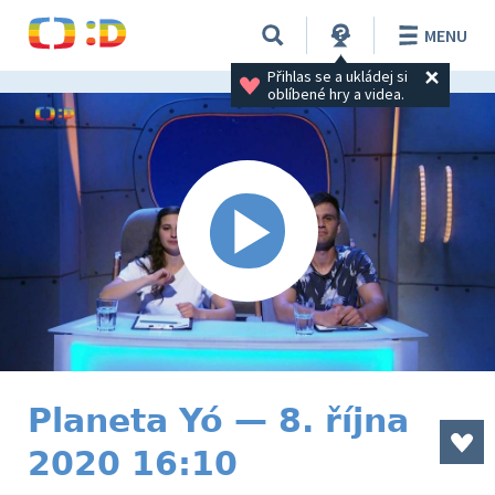
MENU
Přihlas se a ukládej si 
oblíbené hry a videa.
Planeta Yó — 8. října
2020 16:10