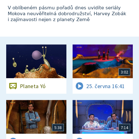
V oblíbeném pásmu pořadů dnes uvidíte seriály
Mokova neuvěřitelná dobrodružství, Harvey Zobák
i zajímavosti nejen z planety Země
3:02
Planeta Yó
25. června 16:41
5:38
7:14