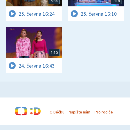
5:38
7:14
25. června 16:24
25. června 16:10
1:10
24. června 16:43
O Déčku
Napište nám
Pro rodiče
© Česká televize 1996–2026
O cookies na Déčku