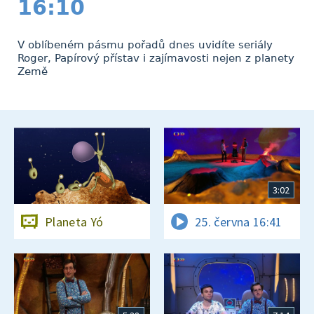
16:10
V oblíbeném pásmu pořadů dnes uvidíte seriály
Roger, Papírový přístav i zajímavosti nejen z planety
Země
3:02
Planeta Yó
25. června 16:41