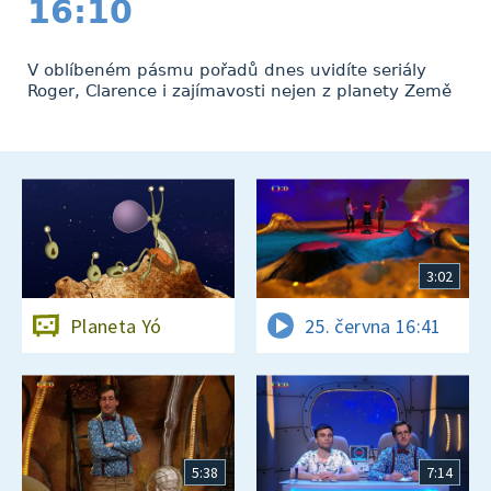
16:10
V oblíbeném pásmu pořadů dnes uvidíte seriály
Roger, Clarence i zajímavosti nejen z planety Země
3:02
Planeta Yó
25. června 16:41
5:38
7:14