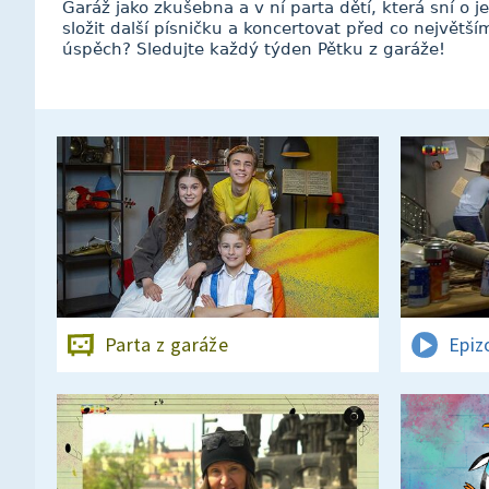
Garáž jako zkušebna a v ní parta dětí, která sní o
složit další písničku a koncertovat před co největš
úspěch? Sledujte každý týden Pětku z garáže!
Parta z garáže
Epiz