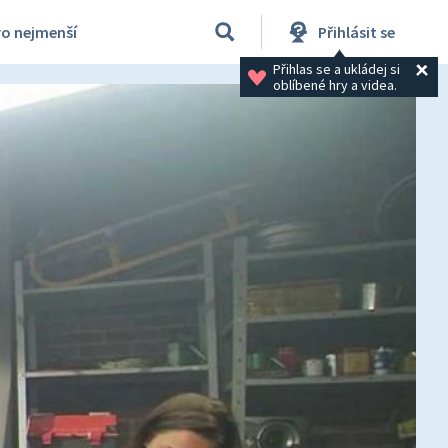
ro nejmenší
Přihlásit se
Přihlas se a ukládej si 
oblíbené hry a videa.