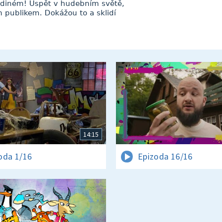
 jediném! Uspět v hudebním světě,
ím publikem. Dokážou to a sklidí
14:15
oda 1/16
Epizoda 16/16