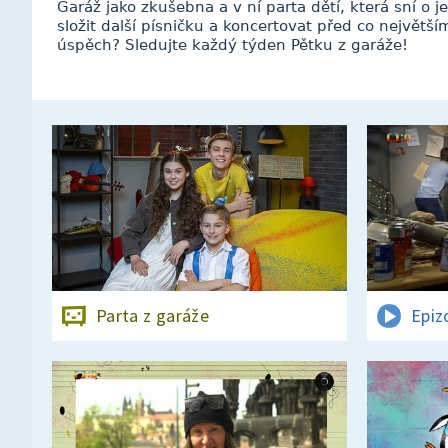
Garáž jako zkušebna a v ní parta dětí, která sní o
složit další písničku a koncertovat před co největš
úspěch? Sledujte každý týden Pětku z garáže!
Parta z garáže
Epiz