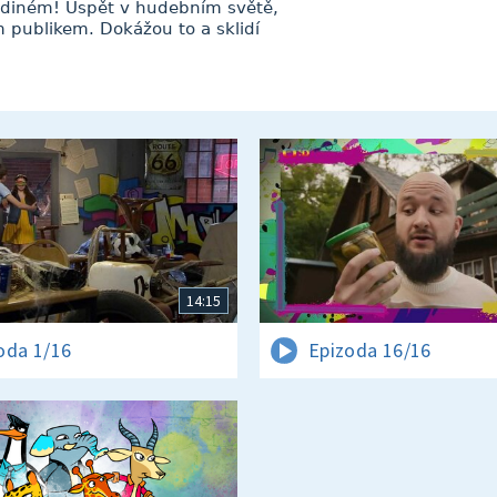
 jediném! Uspět v hudebním světě,
ím publikem. Dokážou to a sklidí
14:15
oda 1/16
Epizoda 16/16