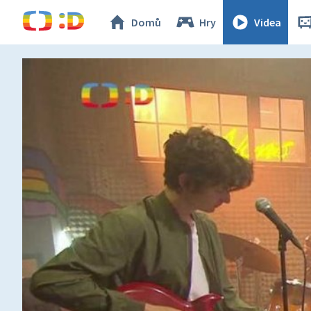
Domů
Hry
Videa