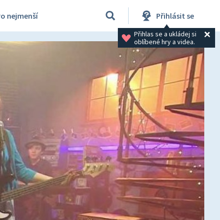
ro nejmenší
Přihlásit se
Přihlas se a ukládej si 
oblíbené hry a videa.