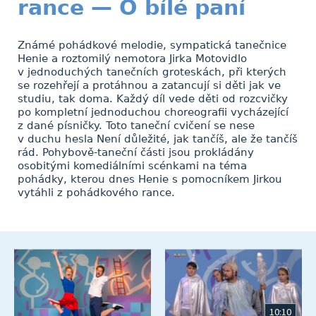
rance — O bílé paní
Známé pohádkové melodie, sympatická tanečnice
Henie a roztomilý nemotora Jirka Motovidlo
v jednoduchých tanečních groteskách, při kterých
se rozehřejí a protáhnou a zatancují si děti jak ve
studiu, tak doma. Každý díl vede děti od rozcvičky
po kompletní jednoduchou choreografii vycházející
z dané písničky. Toto taneční cvičení se nese
v duchu hesla Není důležité, jak tančíš, ale že tančíš
rád. Pohybově-taneční části jsou prokládány
osobitými komediálními scénkami na téma
pohádky, kterou dnes Henie s pomocníkem Jirkou
vytáhli z pohádkového rance.
10:10