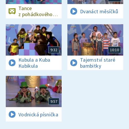
Tance
Dvanáct měsíčků
z pohádkového
rance
9:32
10:10
Kubula a Kuba
Tajemství staré
Kubikula
bambitky
9:57
Vodnická písnička