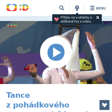
MENU
Přihlas se a ukládej si 
oblíbené hry a videa.
Tance
z pohádkového