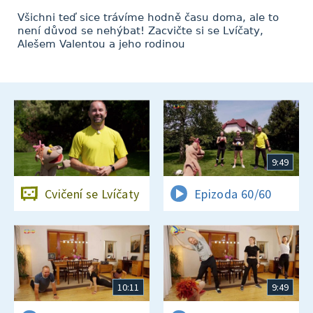
Všichni teď sice trávíme hodně času doma, ale to
není důvod se nehýbat! Zacvičte si se Lvíčaty,
Alešem Valentou a jeho rodinou
9:49
Cvičení se Lvíčaty
Epizoda 60/60
10:11
9:49