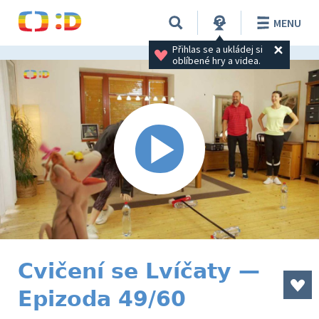
MENU
Přihlas se a ukládej si 
oblíbené hry a videa.
Cvičení se Lvíčaty —
Epizoda 49/60