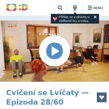
MENU
Přihlas se a ukládej si 
oblíbené hry a videa.
Cvičení se Lvíčaty —
Epizoda 28/60