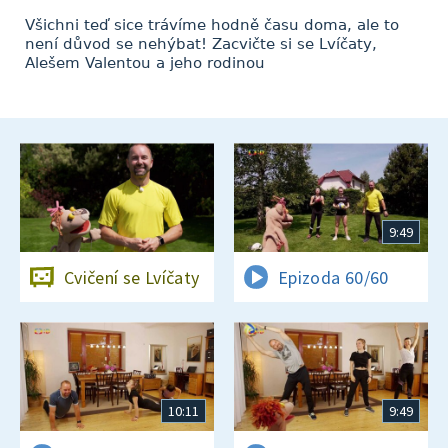
Všichni teď sice trávíme hodně času doma, ale to
není důvod se nehýbat! Zacvičte si se Lvíčaty,
Alešem Valentou a jeho rodinou
9:49
Cvičení se Lvíčaty
Epizoda 60/60
10:11
9:49